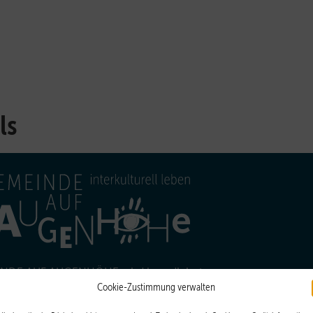
ls
NDE AUF AUGENHÖHE wird koordiniert
Cookie-Zustimmung verwalten
EJW
vom
.