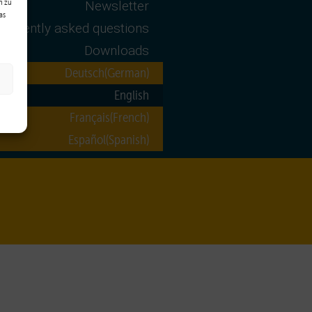
n zu
Newsletter
as
requently asked questions
Downloads
Deutsch
(
German
)
English
Français
(
French
)
Español
(
Spanish
)