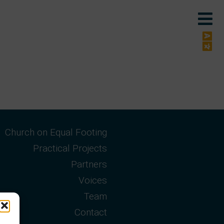
Church on Equal Footing
Practical Projects
Partners
Voices
Team
Contact