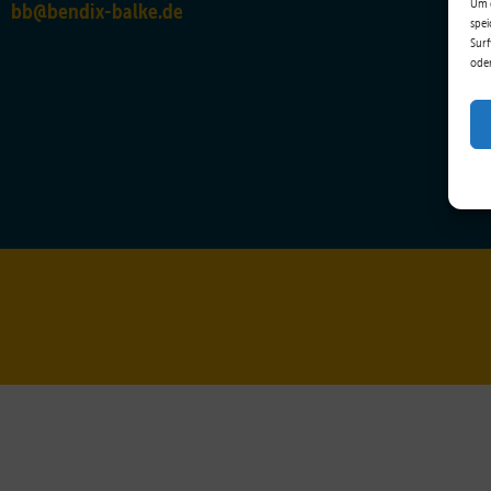
Um d
bb@bendix-balke.de
spei
Surf
oder