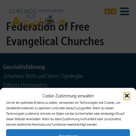
Federation of Free
Evangelical Churches
Geschäftsführung
Johannes Weth und Steve Ogedegbe
Stiftung Himmelsfels
info@gemeinde-auf-augenhoehe.de
Cookie-Zustimmung verwalten
Um dir ein optimales Erlebnis zu bieten, verwenden wir Technologien wie Cookies, um
Koordinationsteam
Geräteinformationen zu speichern und/oder darauf zuzugreifen. Wenn du diesen
Technologien zustimmst, können wir Daten wie das Surfverhalten oder eindeutige IDs auf
Bendix Balke
dieser Website verarbeiten. Wenn du deine Zustimmung nicht erteilst oder zurückziehst,
können bestimmte Merkmale und Funktionen beeinträchtigt werden.
bb@bendix-balke.de