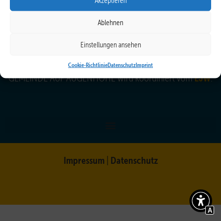
Akzeptieren
Ablehnen
Einstellungen ansehen
Cookie-Richtlinie
Datenschutz
Imprint
EJW
GEMEINDE AUF AUGENHÖHE wird koordiniert vom
.
Impressum
Datenschutz
|
A