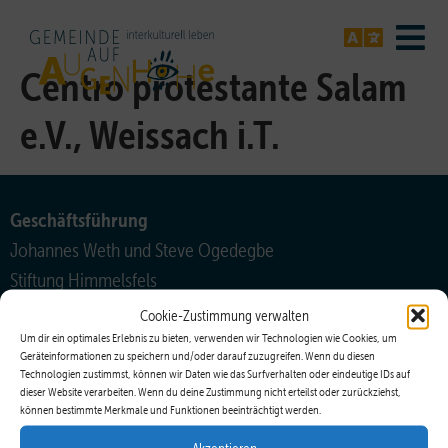
Centro protestante Salam
e.V., Weissach i.T.
Geschäftsführung
Johannes Weth und Steve Ogedegbe
Stiftung Himmelsfels
info@gemeinde-auf-augenhoehe.de
Cookie-Zustimmung verwalten
Um dir ein optimales Erlebnis zu bieten, verwenden wir Technologien wie Cookies, um
Koordinationsteam
Geräteinformationen zu speichern und/oder darauf zuzugreifen. Wenn du diesen
Technologien zustimmst, können wir Daten wie das Surfverhalten oder eindeutige IDs auf
Bendix Balke
dieser Website verarbeiten. Wenn du deine Zustimmung nicht erteilst oder zurückziehst,
können bestimmte Merkmale und Funktionen beeinträchtigt werden.
bb@bendix-balke.de