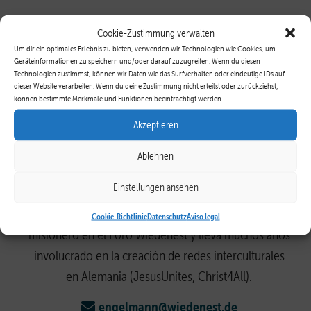
Cookie-Zustimmung verwalten
Um dir ein optimales Erlebnis zu bieten, verwenden wir Technologien wie Cookies, um
Geräteinformationen zu speichern und/oder darauf zuzugreifen. Wenn du diesen
Technologien zustimmst, können wir Daten wie das Surfverhalten oder eindeutige IDs auf
dieser Website verarbeiten. Wenn du deine Zustimmung nicht erteilst oder zurückziehst,
können bestimmte Merkmale und Funktionen beeinträchtigt werden.
Akzeptieren
Ablehnen
Horst Engelmann
Einstellungen ansehen
Horst Engelmann, * 1957, vivió con su familia en
Tanzania durante 16 años, desde 2003 es líder
Cookie-Richtlinie
Datenschutz
Aviso legal
misionero en el Foro Wiedenest y lleva muchos años
involucrado en la creación de redes interculturales
en Alemania (JesusUnites, Christ4All).
engelmann@wiedenest.de