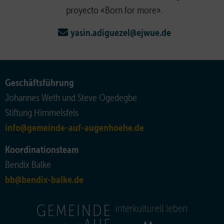
proyecto «Born for more».
yasin.adiguezel@ejwue.de
Geschäftsführung
Johannes Weth und Steve Ogedegbe
Stiftung Himmelsfels
info@gemeinde-auf-augenhoehe.de
Koordinationsteam
Bendix Balke
bb@bendix-balke.de