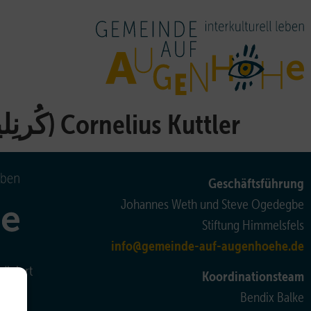
Cornelius Kuttler (کُرنِلیوس کوتلا)
Geschäftsführung
Johannes Weth und Steve Ogedegbe
Stiftung Himmelsfels
info@gemeinde-auf-augenhoehe.de
iniert
Koordinationsteam
Bendix Balke