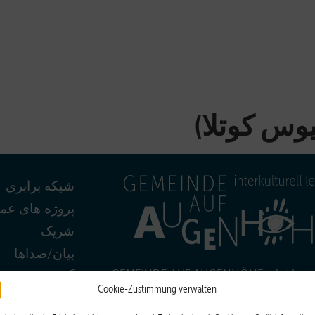
شبکه برابری
پروژه های عم
شریک
بیان/صداها
GEMEINDE AUF AUGENHÖHE wird koord
گروه
Cookie-Zustimmung verwalten
EJW
.
vom
مخاطب